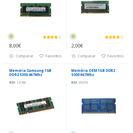
8,00€
2,00€
Comparar
Favoritos
Comparar
Favoritos
Memória Samsung 1GB
Memória OEM 1GB DDR2
DDR2 5300 667Mhz
5300 667Mhz
REF:
13188
REF:
09374