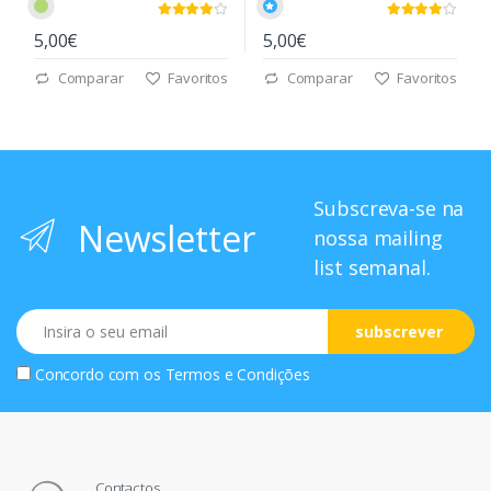
5,00€
5,00€
Comparar
Favoritos
Comparar
Favoritos
Subscreva-se na
Newsletter
nossa mailing
list semanal.
Email
subscrever
Concordo com os
Termos e Condições
Contactos