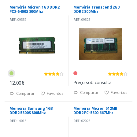
Memória Micron 1GB DDR2
Memória Transcend 2GB
PC2-6400S 800Mhz
DDR2 800Mhz
REF:
09339
REF:
09326
12,00€
Preço sob consulta
Comparar
Favoritos
Comparar
Favoritos
Memória Samsung 1GB
Memória Micron 512MB
DDR2 5300S 800Mhz
DDR2 PC-5300 667Mhz
REF:
14015
REF:
02025