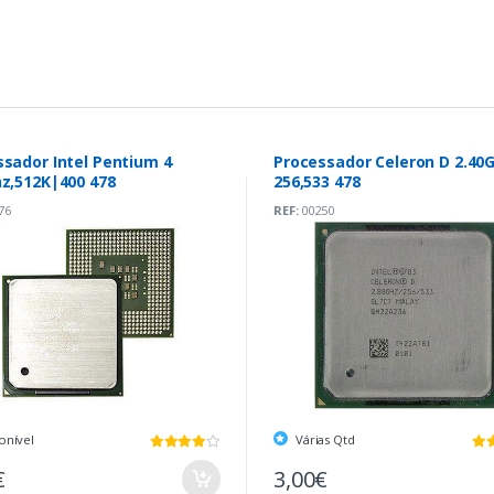
sador Intel Pentium 4
Processador Celeron D 2.40G
hz,512K|400 478
256,533 478
76
REF:
00250
onível
Várias Qtd
€
3,00€