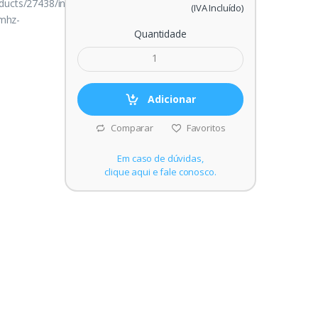
ducts/27438/intel-
(IVA Incluído)
-mhz-
Quantidade
Adicionar
Comparar
Favoritos
Em caso de dúvidas,
clique aqui e fale conosco.