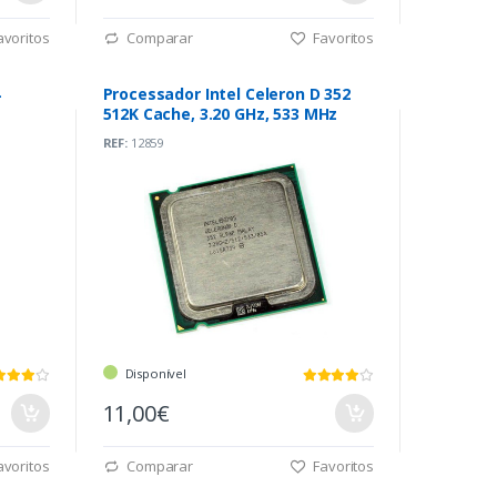
voritos
Comparar
Favoritos
4
Processador Intel Celeron D 352
512K Cache, 3.20 GHz, 533 MHz
REF:
12859
Disponível
11,00€
voritos
Comparar
Favoritos