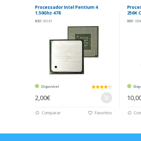
Processador Intel Pentium 4
Proces
1.50Ghz 478
256K C
REF:
00181
REF:
089
Disponível
Disp
2,00€
10,0
Comparar
Favoritos
Com