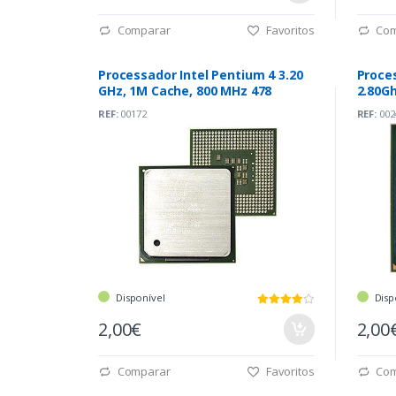
Comparar
Favoritos
Com
Processador Intel Pentium 4 3.20
Proces
GHz, 1M Cache, 800 MHz 478
2.80Gh
REF:
00172
REF:
002
Disponível
Disp
2,00€
2,00
Comparar
Favoritos
Com