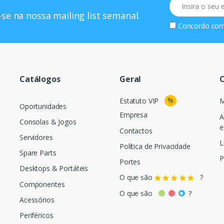
Email
se na nossa mailing list semanal.
Concordo co
Catálogos
Geral
O
%
Estatuto VIP
M
Oportunidades
Empresa
A
Consolas & Jogos
e
Contactos
Servidores
L
Política de Privacidade
Spare Parts
P
Portes
Desktops & Portáteis
O que são
?
Componentes
O que são
?
Acessórios
Periféricos