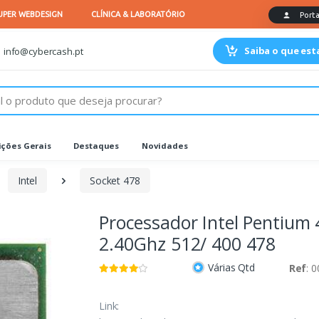
Saiba o que es
info@cybercash.pt
ções Gerais
Destaques
Novidades
Intel
Socket 478
Processador Intel Pentium 
2.40Ghz 512/ 400 478
Várias Qtd
Ref
: 
Link: