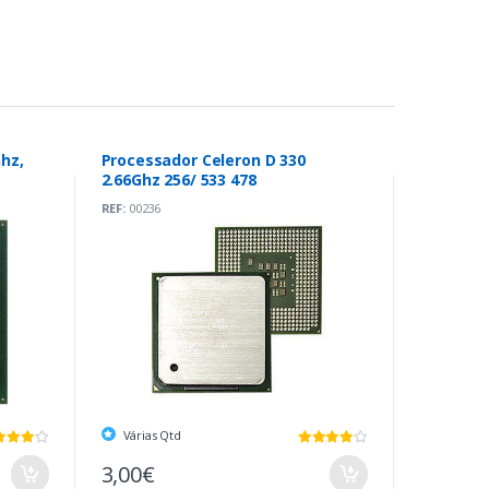
hz,
Processador Celeron D 330
2.66Ghz 256/ 533 478
REF:
00236
Várias Qtd
3,00€