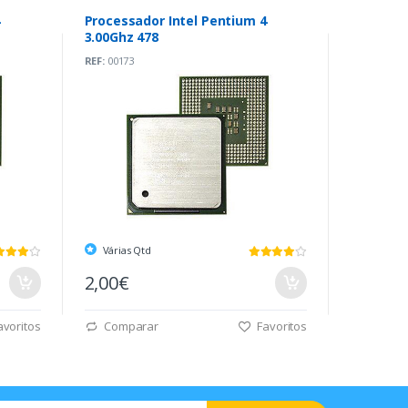
4
Processador Intel Pentium 4
3.00Ghz 478
REF:
00173
Várias Qtd
2,00€
voritos
Comparar
Favoritos