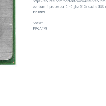
https://ark.intel.com/content/www/us/en/ark/pro
pentium-4-processor-2-40-ghz-512k-cache-533
fsb.html
Socket
PPGA478