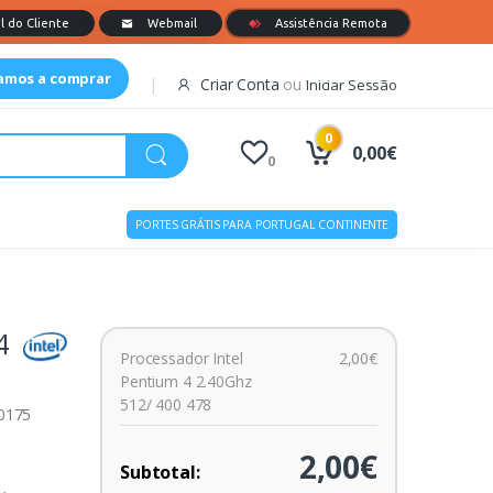
tamos a comprar
Criar Conta
ou
Iniciar Sessão
0
0,00€
0
PORTES GRÁTIS PARA PORTUGAL CONTINENTE
4
Processador Intel
2,00€
Pentium 4 2.40Ghz
512/ 400 478
00175
2,00€
Subtotal: