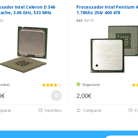
sador Intel Celeron D 346
Processador Intel Pentium 
ache, 3.06 GHz, 533 MHz
1.70Ghz 256/ 400 478
63
REF:
00179
onível
Disponível
0€
2,00€
parar
Favoritos
Comparar
Fa