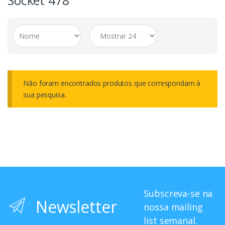
Socket 478
Não foram encontrados produtos que correspondam à
sua pesquisa.
Subscreva-se na
Newsletter
nossa mailing
list semanal.