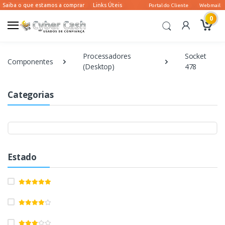
0
Processadores
Socket
Componentes
(Desktop)
478
Categorias
Estado