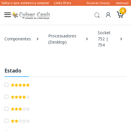
0
Socket
Processadores
Componentes
752 |
(Desktop)
754
Estado