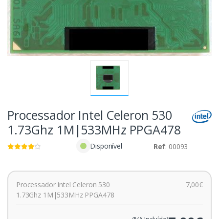
Processador Intel Celeron 530
1.73Ghz 1M|533MHz PPGA478
Disponível
Ref
: 00093
Processador Intel Celeron 530
7,00€
1.73Ghz 1M|533MHz PPGA478