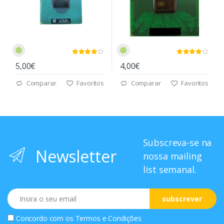
5,00€
4,00€
Comparar
Favoritos
Comparar
Favoritos
Subscreva-se na
Newsletter
nossa mailing
list semanal.
Email
subscrever
Concordo com os
Termos e Condições