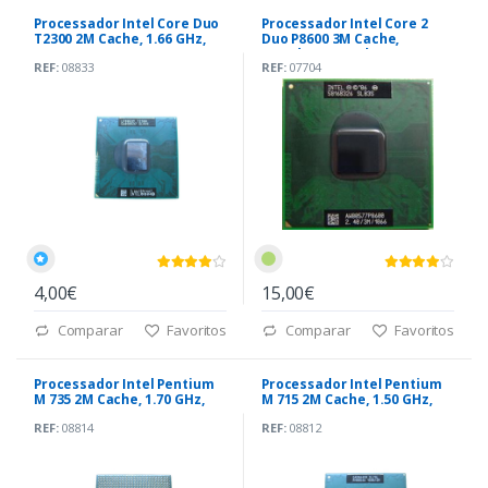
Processador Intel Core Duo
Processador Intel Core 2
T2300 2M Cache, 1.66 GHz,
Duo P8600 3M Cache,
667 MHz
2.40Ghz, 1066 Mhz
REF:
08833
REF:
07704
4,00€
15,00€
Comparar
Favoritos
Comparar
Favoritos
Processador Intel Pentium
Processador Intel Pentium
M 735 2M Cache, 1.70 GHz,
M 715 2M Cache, 1.50 GHz,
400 MHz
400 MHz FSB
REF:
08814
REF:
08812