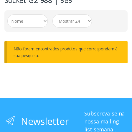
Socket G2 988 | 989
Não foram encontrados produtos que correspondam à
sua pesquisa.
Subscreva-se na
Newsletter
nossa mailing
list semanal.