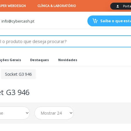
Saiba o que es
info@cybercash.pt
ções Gerais
Destaques
Novidades
Socket G3 946
et G3 946