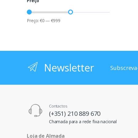
Preço
Preço:
€
0
—
€
999
Newsletter
Subscreva-
Contactos
(+351) 210 889 670
Chamada para a rede fixa nacional
Loja de Almada