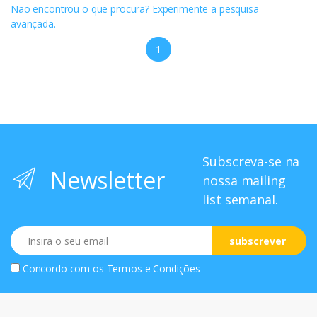
Não encontrou o que procura? Experimente a pesquisa
avançada.
1
Subscreva-se na
Newsletter
nossa mailing
list semanal.
Email
subscrever
Concordo com os
Termos e Condições