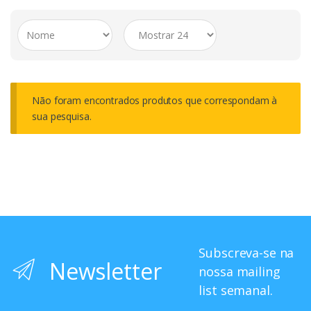
Não foram encontrados produtos que correspondam à
sua pesquisa.
Subscreva-se na
Newsletter
nossa mailing
list semanal.