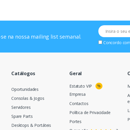
Email
se na nossa mailing list semanal.
Concordo co
Catálogos
Geral
O
%
Estatuto VIP
M
Oportunidades
Empresa
A
Consolas & Jogos
e
Contactos
Servidores
L
Política de Privacidade
Spare Parts
P
Portes
Desktops & Portáteis