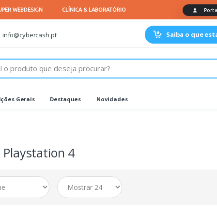
Saiba o que es
info@cybercash.pt
ções Gerais
Destaques
Novidades
 Playstation 4