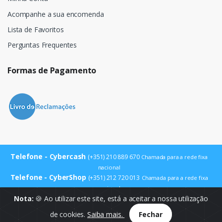
Acompanhe a sua encomenda
Lista de Favoritos
Perguntas Frequentes
Formas de Pagamento
Telefone - Cybercash
(+351) 210 889 670
Chamada para a rede fixa
nacional
Telefone - CyberShop
(+351) 212 720 013
Chamada para a rede fixa
nacional
E-mail
Nota:
🍪 Ao utilizar este site, está a aceitar a nossa utilização
info@cybercash.pt
de cookies.
Saiba mais.
Fechar
© Cybercash