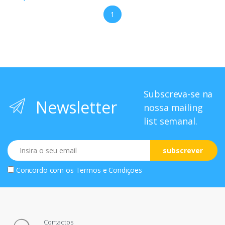
1
Subscreva-se na
Newsletter
nossa mailing
list semanal.
Email
subscrever
Concordo com os
Termos e Condições
Contactos