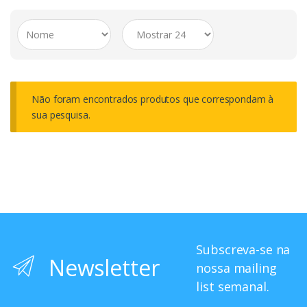
Não foram encontrados produtos que correspondam à
sua pesquisa.
Subscreva-se na
Newsletter
nossa mailing
list semanal.