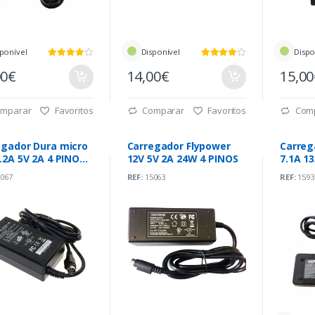
ponível
Disponível
Dispo
00€
14,00€
15,0
mparar
Favoritos
Comparar
Favoritos
Com
egador Dura micro
Carregador Flypower
Carreg
.2A 5V 2A 4 PINOS
12V 5V 2A 24W 4 PINOS
7.1A 1
127)
(HP-OW
067
REF:
15063
REF:
1593