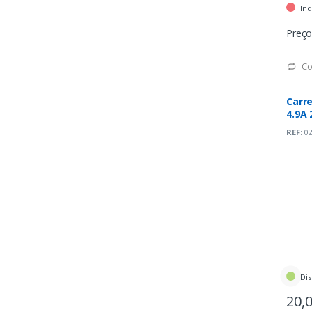
Ind
Preço
Co
Carr
4.9A 
REF:
02
Dis
20,