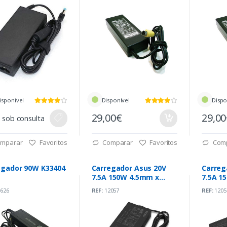
isponível
Disponível
Dispo
29,00€
29,0
 sob consulta
mparar
Favoritos
Comparar
Favoritos
Com
egador 90W K33404
Carregador Asus 20V
Carreg
7.5A 150W 4.5mm x
7.5A 1
2.9mm (A18-150P1A)
2.9mm 
626
REF:
12057
REF:
1205
Original
Origina