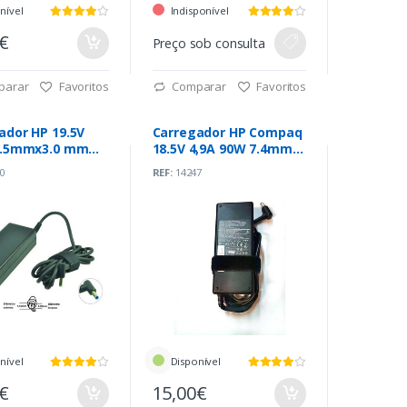
nível
Indisponível
0€
Preço sob consulta
parar
Favoritos
Comparar
Favoritos
ador HP 19.5V
Carregador HP Compaq
4.5mmx3.0 mm
18.5V 4,9A 90W 7.4mm x
iginal (710413-
5.0mm (PP012L)
0
REF:
14247
nível
Disponível
0€
15,00€