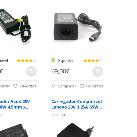
nível
Disponível
0€
49,00€
parar
Favoritos
Comparar
Favoritos
ador Asus 20V
Carregador Compatível
50W 4.5mm x
Lenovo 20V 3.25A 65W
(A18-150P1A)
4.0x1.7mm
6
REF:
15882
l