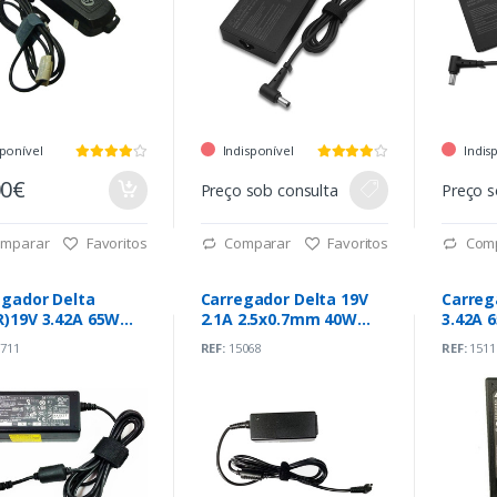
ponível
Indisponível
Indis
00€
Preço sob consulta
Preço s
mparar
Favoritos
Comparar
Favoritos
Com
egador Delta
Carregador Delta 19V
Carreg
R)19V 3.42A 65W
2.1A 2.5x0.7mm 40W
3.42A 
m x 1.7mm (SADP-
(ADP-40PH BB)
5.5mm
711
REF:
15068
REF:
1511
 D)
65JH)