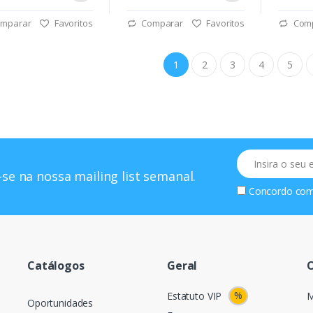
mparar
Favoritos
Comparar
Favoritos
Com
1
2
3
4
5
Email
se na nossa mailing list semanal.
Concordo co
Catálogos
Geral
O
%
Estatuto VIP
M
Oportunidades