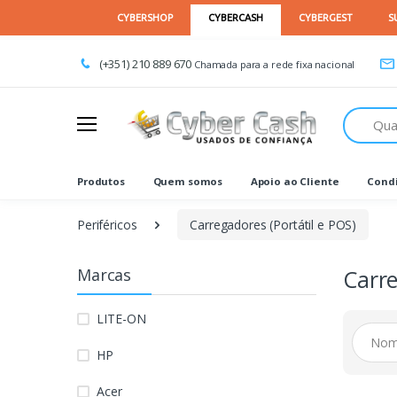
(+351) 210 889 670
Chamada para a rede fixa nacional
Procurar
Produtos
Quem somos
Apoio ao Cliente
Condi
Periféricos
Carregadores (Portátil e POS)
Marcas
Carre
LITE-ON
HP
Acer