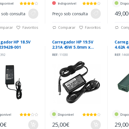
isponível
Indisponível
Dispo
49,0
 sob consulta
Preço sob consulta
mparar
Favoritos
Comparar
Favoritos
Com
egador HP 18.5V
Carregador HP 19.5V
Carreg
239428-001
2.31A 45W 5.0mm x
4.62A 
7.4mm Original
90W Or
392
REF:
11030
REF:
1468
001)
ponível
Disponível
Dispo
00€
25,00€
29,0