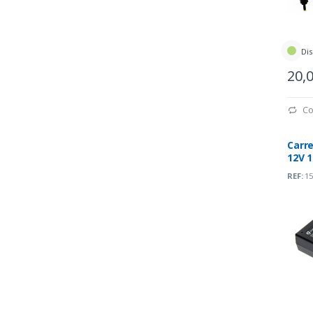
Dis
20,
Co
Carr
12V 1
(DM5
REF:
15