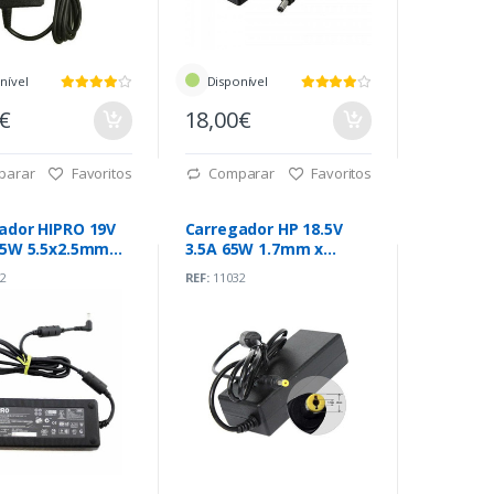
nível
Disponível
0€
18,00€
parar
Favoritos
Comparar
Favoritos
ador HIPRO 19V
Carregador HP 18.5V
35W 5.5x2.5mm
3.5A 65W 1.7mm x
135F13 )
4.8mm Original
2
REF:
11032