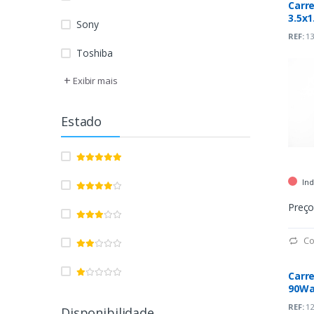
Carr
3.5x
Sony
PR1-
REF:
13
Toshiba
+
Exibir mais
Estado
Ind
Preço
Co
Carr
90Wa
(PA-1
REF:
12
Disponibilidade