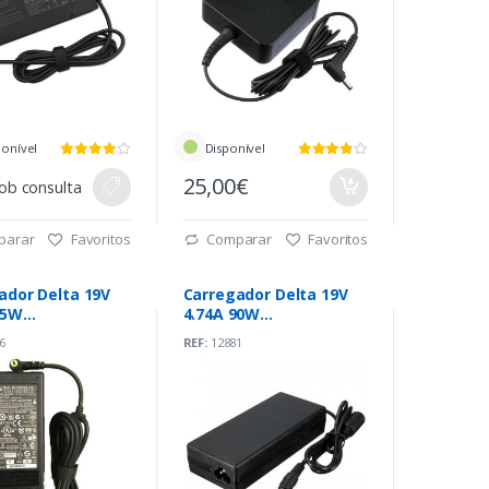
ponível
Disponível
25,00€
ob consulta
parar
Favoritos
Comparar
Favoritos
ador Delta 19V
Carregador Delta 19V
65W
4.74A 90W
x1.7mm (ADP-
5.5mmx2.50mm (ADP-
6
REF:
12881
90SB BB)