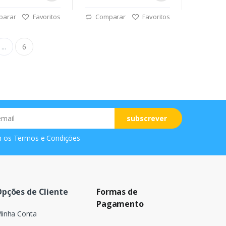
parar
Favoritos
Comparar
Favoritos
...
6
subscrever
m os
Termos e Condições
pções de Cliente
Formas de
Pagamento
inha Conta