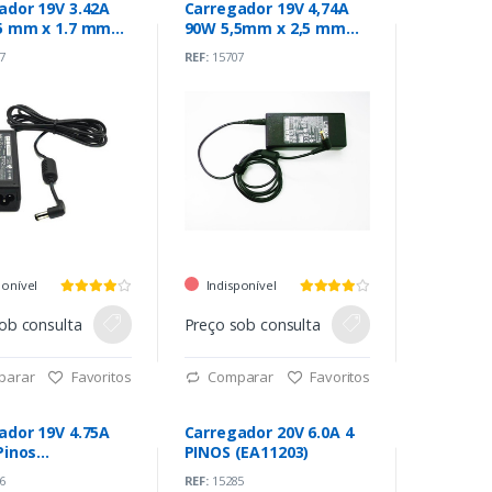
ador 19V 3.42A
Carregador 19V 4,74A
90W 5,5mm x 2,5 mm
50-02)
LITEON (PA-1900-24)
7
REF:
15707
ponível
Indisponível
ob consulta
Preço sob consulta
parar
Favoritos
Comparar
Favoritos
ador 19V 4.75A
Carregador 20V 6.0A 4
Pinos
PINOS (EA11203)
0191)
6
REF:
15285