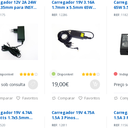
egador 12V 2A 24W
Carregador 19V 3.16A
Carreg
1.35mm para INSYS
1.7mm x 5.5mm 65W
65W 5.5 mm x 1.7 mm
M146
(PA-1650-22)
(PA-16
175
REF:
12286
REF:
1182
isponível
Disponível
Indis
19,00€
 sob consulta
Preço s
mparar
Favoritos
Comparar
Favoritos
Com
egador 19V 4.74A
Carregador 19V 4.75A
Carreg
tts 1.7x5.5mm
1.5A 3 Pinos
1.5A 3 
900-34)
(WDS090191)
(WDS09
520
REF:
12811
REF:
1156