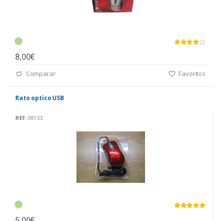
8,00€
Comparar
Favoritos
Rato optico USB
REF:
08133
5,00€