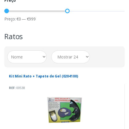
Preço
Preço:
€
0
—
€
999
Ratos
Kit Mini Rato + Tapete de Gel (0204100)
REF:
00538