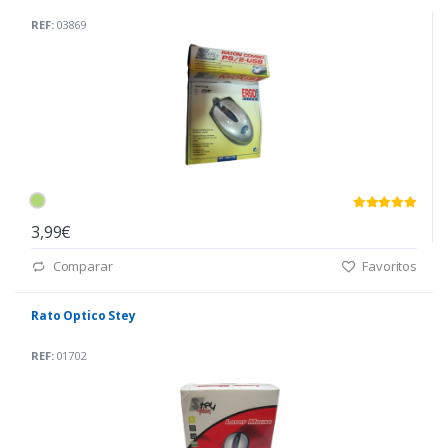
REF:
03869
3,99€
Comparar
Favoritos
Rato Optico Stey
REF:
01702