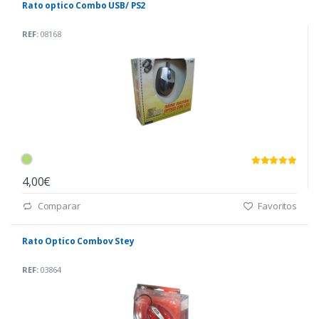
Rato optico Combo USB/ PS2
REF:
08168
4,00€
Comparar
Favoritos
Rato Optico Combov Stey
REF:
03864