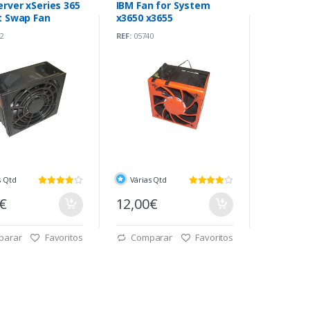
erver xSeries 365
IBM Fan for System
t Swap Fan
x3650 x3655
2
REF:
05740
s Qtd
Várias Qtd
0€
12,00€
parar
Favoritos
Comparar
Favoritos