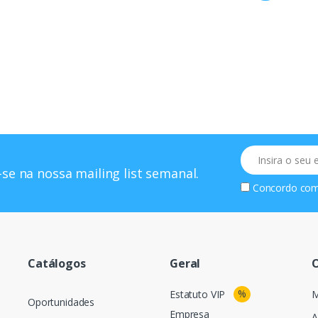
Email
se na nossa mailing list semanal.
Concordo co
Catálogos
Geral
O
%
Estatuto VIP
M
Oportunidades
Empresa
A