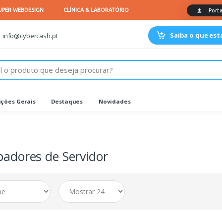
Saiba o que es
info@cybercash.pt
ções Gerais
Destaques
Novidades
padores de Servidor