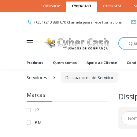
(+351) 210 889 670
Chamada para a rede fixa nacional
Procurar
Produtos
Quem somos
Apoio ao Cliente
Condi
Servidores
Dissipadores de Servidor
Marcas
Dissi
HP
IBM