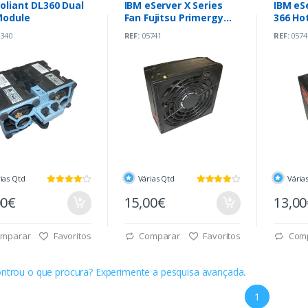
oliant DL360 Dual
IBM eServer X Series
IBM eS
Module
Fan Fujitsu Primergy
366 Ho
RX800 S2 92mm
340
REF:
05741
REF:
0574
ias Qtd
Várias Qtd
Vária
00€
15,00€
13,0
mparar
Favoritos
Comparar
Favoritos
Com
ntrou o que procura? Experimente a pesquisa avançada.
1