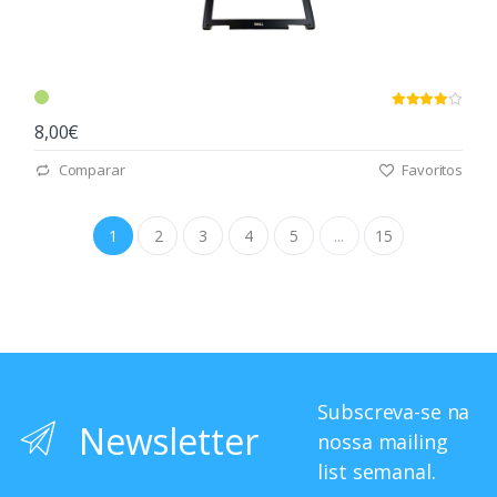
8,00€
Comparar
Favoritos
1
2
3
4
5
...
15
Subscreva-se na
Newsletter
nossa mailing
list semanal.