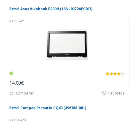
Bezel Asus Vivobook E200H (13NL0072AP0201)
REF:
12471
14,00€
Comparar
Favoritos
Bezel Compaq Presario CQ60 (496768-001)
REF:
05473