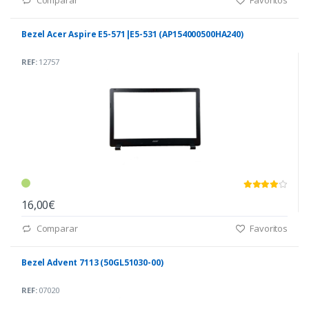
Bezel Acer Aspire E5-571|E5-531 (AP154000500HA240)
REF:
12757
16,00€
Comparar
Favoritos
Bezel Advent 7113 (50GL51030-00)
REF:
07020