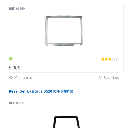
REF:
06669
5,00€
Comparar
Favoritos
Bezel Dell Latitude D520 (CN-0JG815)
REF:
06777