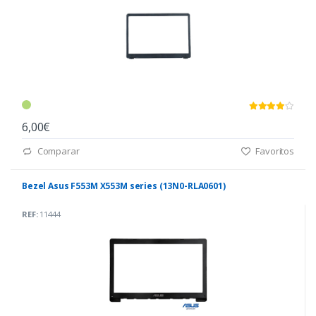
6,00€
Comparar
Favoritos
Bezel Asus F553M X553M series (13N0-RLA0601)
REF:
11444