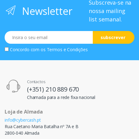
Subscreva-se na
Newsletter
nossa mailing
list semanal.
Email
subscrever
Concordo com os
Termos e Condições
Contactos
(+351) 210 889 670
Chamada para a rede fixa nacional
Loja de Almada
info@cybercash.pt
Rua Caetano Maria Batalha nº 7A e B
2800-040 Almada