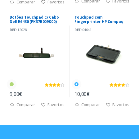
Comparar
Favoritos
Comparar
Favoritos
Botões Touchpad C/ Cabo
Touchpad com
Dell E6430 (PK37B009K00)
Fingerprinter HP Compaq
6730B (TM-01097-001)
REF:
12028
REF:
04641
9,00€
10,00€
Comparar
Favoritos
Comparar
Favoritos