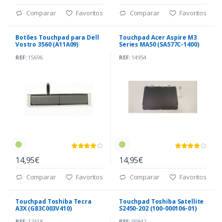
Comparar
Favoritos
Comparar
Favoritos
Botões Touchpad para Dell
Touchpad Acer Aspire M3
Vostro 3560 (A11A09)
Series MA50 (SA577C-1400)
REF:
15696
REF:
14954
14,95€
14,95€
Comparar
Favoritos
Comparar
Favoritos
Touchpad Toshiba Tecra
Touchpad Toshiba Satellite
A3X (G83C003V410)
S2450-202 (100-000106-01)
REF:
12418
REF:
00942