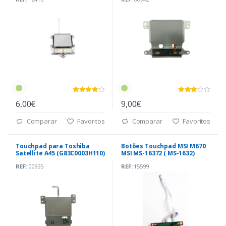
6,00€
9,00€
Comparar
Favoritos
Comparar
Favoritos
Touchpad para Toshiba
Botões Touchpad MSI M670
Satellite A45 (G83C0003H110)
MSI MS-16372 ( MS-1632)
REF:
00935
REF:
15599