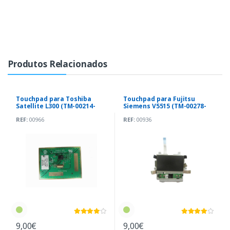
Produtos Relacionados
Touchpad para Toshiba
Touchpad para Fujitsu
Satellite L300 (TM-00214-
Siemens V5515 (TM-00278-
065)
005)
REF:
00966
REF:
00936
9,00€
9,00€