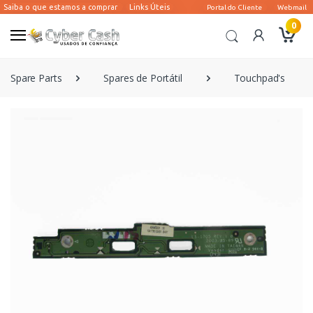
0
Spare Parts
Spares de Portátil
Touchpad's