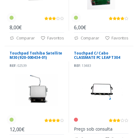
8,00€
6,00€
Comparar
Favoritos
Comparar
Favoritos
Touchpad Toshiba Satellite
Touchpad C/ Cabo
M30 (920-000434-01)
CLASSMATE PC LEAP T304
SF20PA6W
REF:
02539
REF:
13483
12,00€
Preço sob consulta