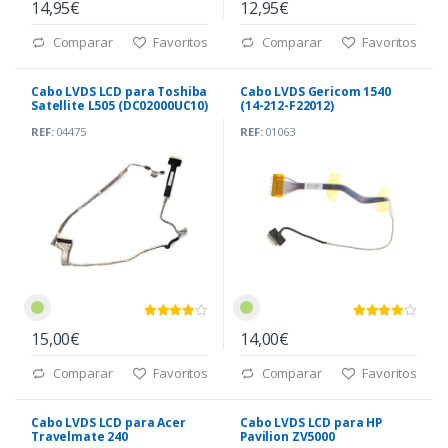
14,95€
12,95€
Comparar
Favoritos
Comparar
Favoritos
Cabo LVDS LCD para Toshiba
Cabo LVDS Gericom 1540
Satellite L505 (DC02000UC10)
(14-212-F22012)
REF:
04475
REF:
01063
15,00€
14,00€
Comparar
Favoritos
Comparar
Favoritos
Cabo LVDS LCD para Acer
Cabo LVDS LCD para HP
Travelmate 240
Pavilion ZV5000