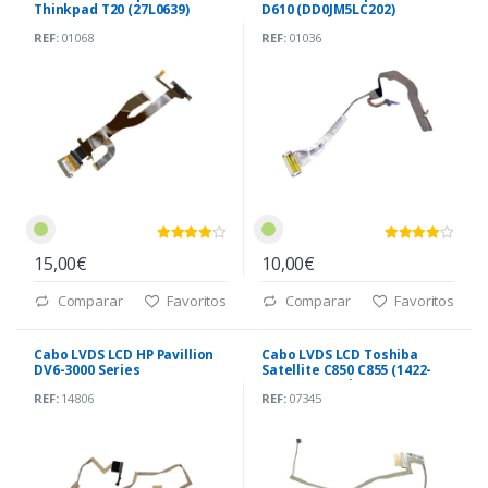
Thinkpad T20 (27L0639)
D610 (DD0JM5LC202)
REF:
01068
REF:
01036
15,00€
10,00€
Comparar
Favoritos
Comparar
Favoritos
Cabo LVDS LCD HP Pavillion
Cabo LVDS LCD Toshiba
DV6-3000 Series
Satellite C850 C855 (1422-
(DD0LX6LC003)
018H000) 40 Pin
REF:
14806
REF:
07345