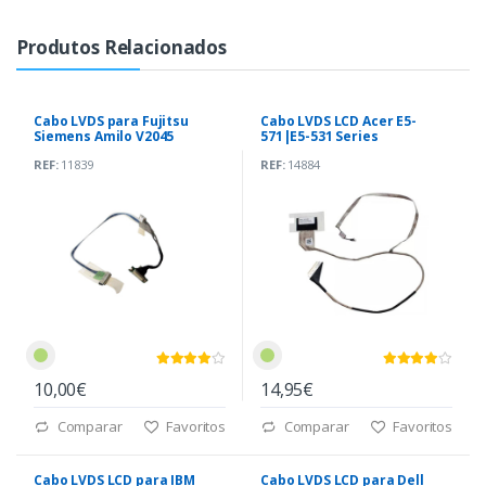
Produtos Relacionados
Cabo LVDS para Fujitsu
Cabo LVDS LCD Acer E5-
Siemens Amilo V2045
571|E5-531 Series
(50.4B305.001)
(DC02001FO10)
REF:
11839
REF:
14884
10,00€
14,95€
Comparar
Favoritos
Comparar
Favoritos
Cabo LVDS LCD para IBM
Cabo LVDS LCD para Dell