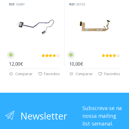
(50.49V06.002)
REF:
02481
REF:
05103
12,00€
10,00€
Comparar
Favoritos
Comparar
Favoritos
Subscreva-se na
Newsletter
nossa mailing
list semanal.