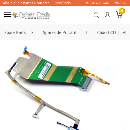
0
Spare Parts
Spares de Portátil
Cabo LCD | LVDS