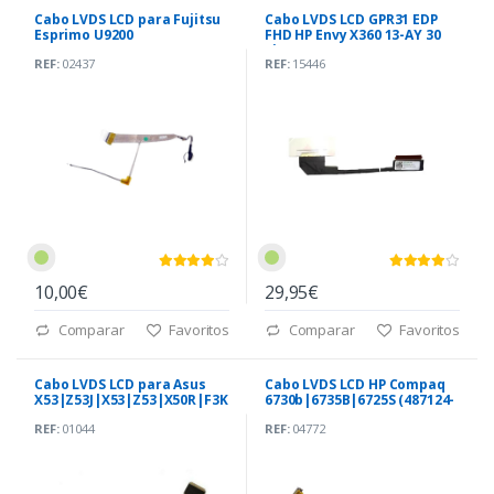
Cabo LVDS LCD para Fujitsu
Cabo LVDS LCD GPR31 EDP
Esprimo U9200
FHD HP Envy X360 13-AY 30
(6017B0140201)
Pinos (DC02C00OV00)
REF:
02437
REF:
15446
10,00€
29,95€
Comparar
Favoritos
Comparar
Favoritos
Cabo LVDS LCD para Asus
Cabo LVDS LCD HP Compaq
X53|Z53J|X53|Z53|X50R|F3K
6730b|6735B|6725S (487124-
(14G2213FA11M)
001)
REF:
01044
REF:
04772