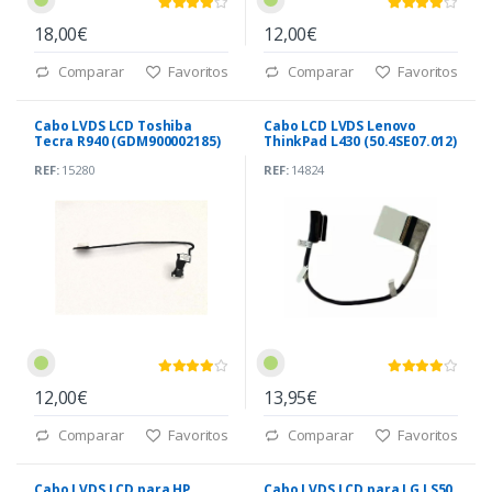
18,00€
12,00€
Comparar
Favoritos
Comparar
Favoritos
Cabo LVDS LCD Toshiba
Cabo LCD LVDS Lenovo
Tecra R940 (GDM900002185)
ThinkPad L430 (50.4SE07.012)
REF:
15280
REF:
14824
12,00€
13,95€
Comparar
Favoritos
Comparar
Favoritos
Cabo LVDS LCD para HP
Cabo LVDS LCD para LG LS50