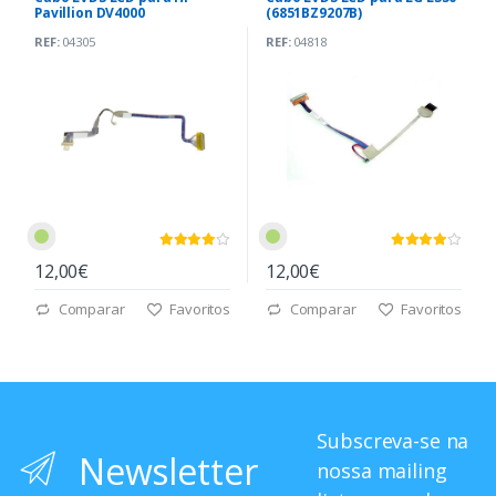
Pavillion DV4000
(6851BZ9207B)
REF:
04305
REF:
04818
12,00€
12,00€
Comparar
Favoritos
Comparar
Favoritos
Subscreva-se na
Newsletter
nossa mailing