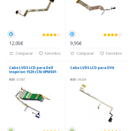
12,00€
9,95€
Comparar
Favoritos
Comparar
Favoritos
Cabo LVDS LCD para Dell
Cabo LVDS LCD para DV6
Inspirion 1520 (CN-0PM501-
00842-782-4153)
REF:
01087
REF:
04264