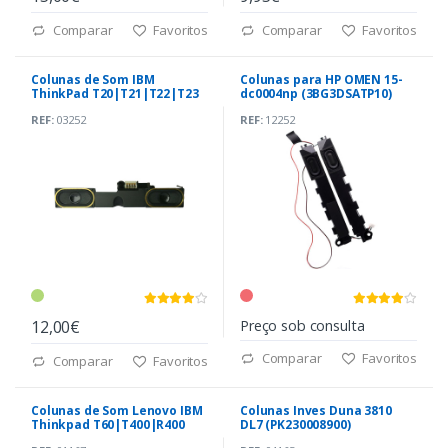
Comparar
Favoritos
Comparar
Favoritos
Colunas de Som IBM
Colunas para HP OMEN 15-
ThinkPad T20|T21|T22|T23
dc0004np (3BG3DSATP10)
(08K6089,08K5946)
REF:
03252
REF:
12252
12,00€
Preço sob consulta
Comparar
Favoritos
Comparar
Favoritos
Colunas de Som Lenovo IBM
Colunas Inves Duna 3810
Thinkpad T60|T400|R400
DL7 (PK230008900)
(39T7483 39T7484)