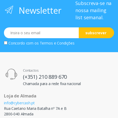
Subscreva-se na
Newsletter
nossa mailing
list semanal.
Email
subscrever
Concordo com os
Termos e Condições
Contactos
(+351) 210 889 670
Chamada para a rede fixa nacional
Loja de Almada
info@cybercash.pt
Rua Caetano Maria Batalha nº 7A e B
2800-040 Almada