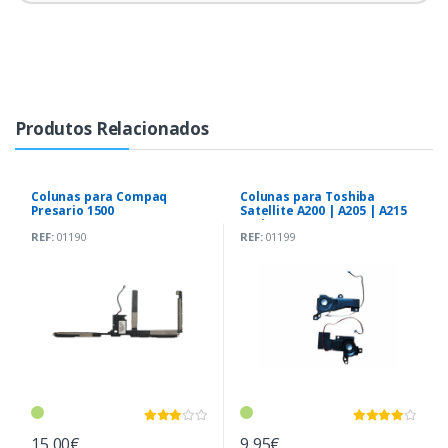
Produtos Relacionados
Colunas para Compaq
Colunas para Toshiba
Presario 1500
Satellite A200 | A205 | A215
Series
REF:
01190
REF:
01199
(PK230006R10|PK230007F00)
15,00€
9,95€