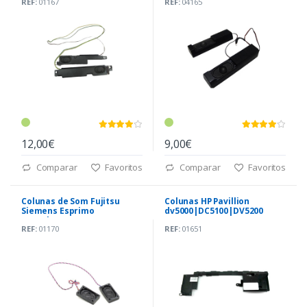
REF:
01167
REF:
04165
12,00€
9,00€
Comparar
Favoritos
Comparar
Favoritos
Colunas de Som Fujitsu
Colunas HP Pavillion
Siemens Esprimo
dv5000|DC5100|DV5200
V5515|V5535
(407784-001)
REF:
01170
REF:
01651