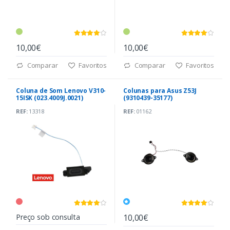
10,00€
10,00€
Comparar
Favoritos
Comparar
Favoritos
Coluna de Som Lenovo V310-
Colunas para Asus Z53J
15ISK (023.4009J.0021)
(9310439-35177)
REF:
13318
REF:
01162
Preço sob consulta
10,00€