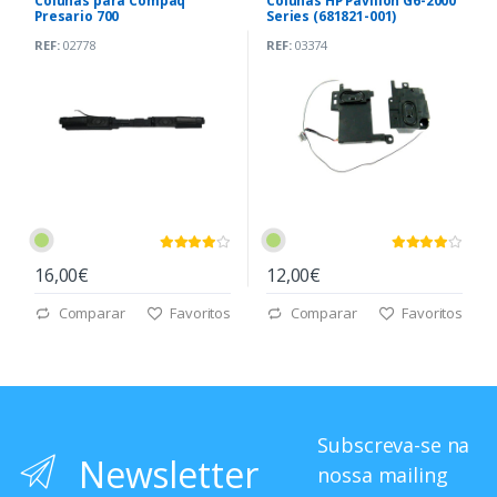
Colunas para Compaq
Colunas HP Pavilion G6-2000
Presario 700
Series (681821-001)
REF:
02778
REF:
03374
16,00€
12,00€
Comparar
Favoritos
Comparar
Favoritos
Subscreva-se na
Newsletter
nossa mailing