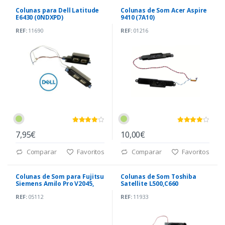
Colunas para Dell Latitude
Colunas de Som Acer Aspire
E6430 (0NDXPD)
9410 (7A10)
REF:
11690
REF:
01216
7,95€
10,00€
Comparar
Favoritos
Comparar
Favoritos
Colunas de Som para Fujitsu
Colunas de Som Toshiba
Siemens Amilo Pro V2045,
Satellite L500,C660
V2085
(PK23000BK00)
REF:
05112
REF:
11933