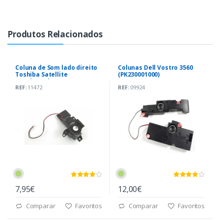
Produtos Relacionados
Coluna de Som lado direito
Colunas Dell Vostro 3560
Toshiba Satellite
(PK230001000)
A205|A215|A200
REF:
11472
REF:
09924
(PK230006R10)
7,95€
12,00€
Comparar
Favoritos
Comparar
Favoritos