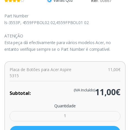
Várias Qtd
Ref
: 00867
Part Number
ls-3553P, 4559FPBOL02 02,4559FPBOL01 02
ATENÇÃO
Esta peça dá efectivamente para vários modelos Acer, no
entanto verifique sempre se o Part Number é compatível.
Placa de Botões para Acer Aspire
11,00€
5315
11,00€
(IVA Incluído)
Subtotal:
Quantidade