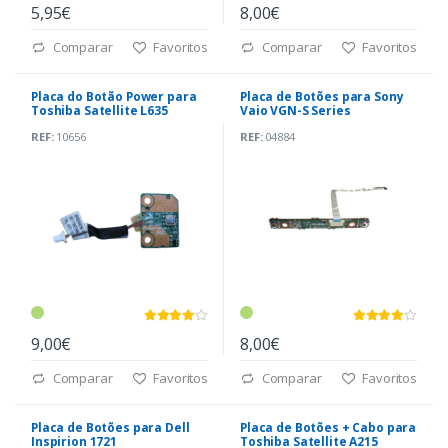
5,95€
8,00€
Comparar
Favoritos
Comparar
Favoritos
Placa do Botão Power para
Placa de Botões para Sony
Toshiba Satellite L635
Vaio VGN-S Series
REF:
10656
REF:
04884
9,00€
8,00€
Comparar
Favoritos
Comparar
Favoritos
Placa de Botões para Dell
Placa de Botões + Cabo para
Inspirion 1721
Toshiba Satellite A215