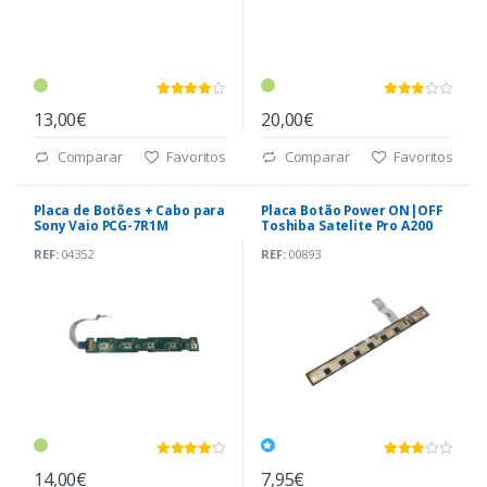
13,00€
20,00€
Comparar
Favoritos
Comparar
Favoritos
Placa de Botões + Cabo para
Placa Botão Power ON|OFF
Sony Vaio PCG-7R1M
Toshiba Satelite Pro A200
(LS-3482P)
REF:
04352
REF:
00893
14,00€
7,95€