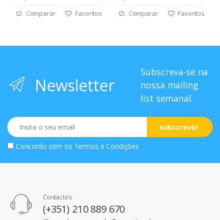
Comparar
Favoritos
Comparar
Favoritos
Subscreva-se na
Newsletter
nossa mailing
list semanal.
Email
subscrever
Concordo com os
Termos e Condições
Contactos
(+351) 210 889 670