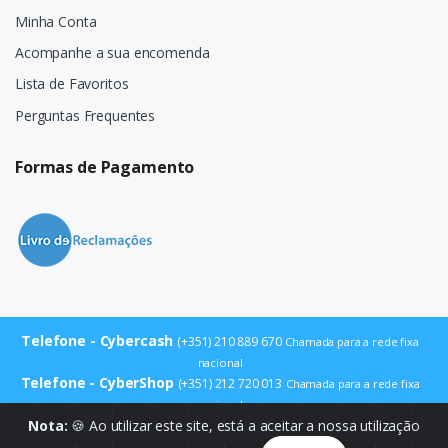
Minha Conta
Acompanhe a sua encomenda
Lista de Favoritos
Perguntas Frequentes
Formas de Pagamento
Telefone - Cybercash
(+351) 210 889 670
Chamada para a rede fixa
nacional
Telefone - CyberShop
(+351) 212 720 013
Chamada para a rede fixa
nacional
E-mail
Nota:
🍪 Ao utilizar este site, está a aceitar a nossa utilização
info@cybercash.pt