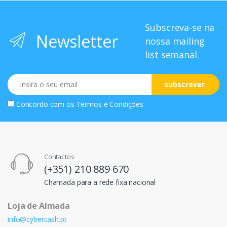
Subscreva-se na
Newsletter
nossa mailing
list semanal.
Email
subscrever
Concordo com os
Termos e Condições
Contactos
(+351) 210 889 670
Chamada para a rede fixa nacional
Loja de Almada
info@cybercash.pt