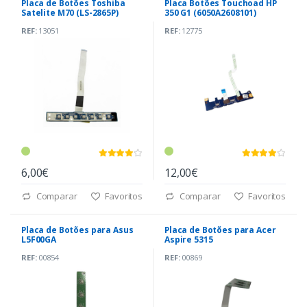
Placa de Botões Toshiba
Placa Botões Touchoad HP
Satelite M70 (LS-2865P)
350 G1 (6050A2608101)
REF:
13051
REF:
12775
6,00€
12,00€
Comparar
Favoritos
Comparar
Favoritos
Placa de Botões para Asus
Placa de Botões para Acer
L5F00GA
Aspire 5315
REF:
00854
REF:
00869