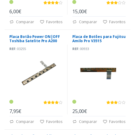
6,00€
15,00€
Comparar
Favoritos
Comparar
Favoritos
Placa Botão Power ON|OFF
Placa de Botões para Fujitsu
Toshiba Satelite Pro A200
Amilo Pro V3515
(LS-3482P)
REF:
03255
REF:
00933
7,95€
25,00€
Comparar
Favoritos
Comparar
Favoritos