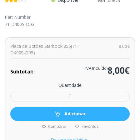
Disponível
Ref
: 00876
Part Number
71-D400S-D05
Placa de Botões Starbook 855(71-
8,00€
D400S-D05)
8,00€
(IVA Incluído)
Subtotal:
Quantidade
Adicionar
Comparar
Favoritos
Em caso de dúvidas,