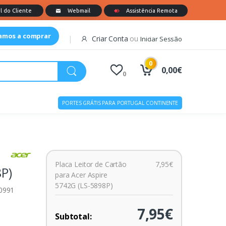
tamos a comprar
Criar Conta
ou
Iniciar Sessão
0
0,00€
0
PORTES GRÁTIS PARA PORTUGAL CONTINENTE
a
Placa Leitor de Cartão
7,95€
8P)
para Acer Aspire
5742G (LS-5898P)
00991
7,95€
Subtotal: