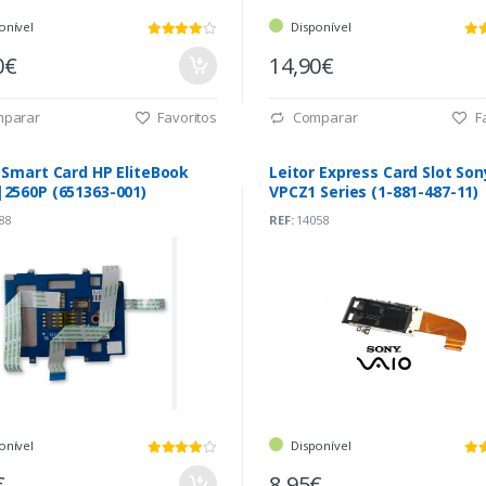
onível
Disponível
0€
14,90€
parar
Favoritos
Comparar
Fa
 Smart Card HP EliteBook
Leitor Express Card Slot Son
|2560P (651363-001)
VPCZ1 Series (1-881-487-11)
88
REF:
14058
onível
Disponível
€
8,95€