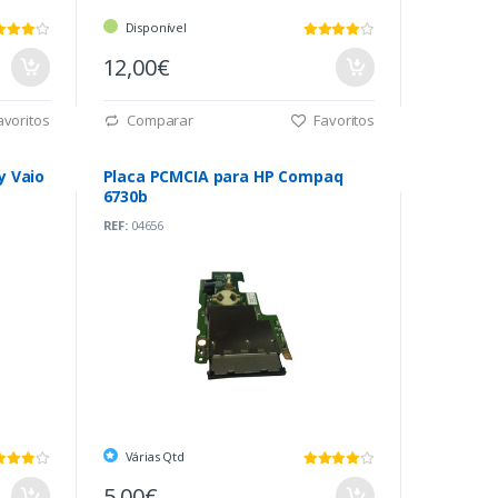
Disponível
12,00€
voritos
Comparar
Favoritos
y Vaio
Placa PCMCIA para HP Compaq
6730b
REF:
04656
Várias Qtd
5,00€