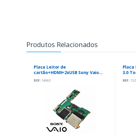
Produtos Relacionados
Placa Leitor de
Placa
cartão+HDMI+2xUSB Sony Vaio
3.0 To
VPCZ1 Series (1-881-480-11)
(G5B0
REF:
14063
REF:
152