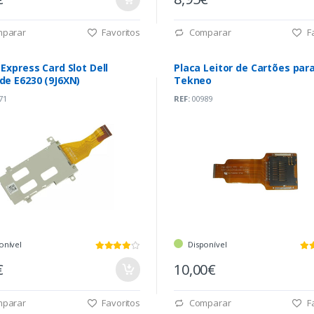
parar
Favoritos
Comparar
Fa
 Express Card Slot Dell
Placa Leitor de Cartões par
de E6230 (9J6XN)
Tekneo
71
REF:
00989
onível
Disponível
€
10,00€
parar
Favoritos
Comparar
Fa