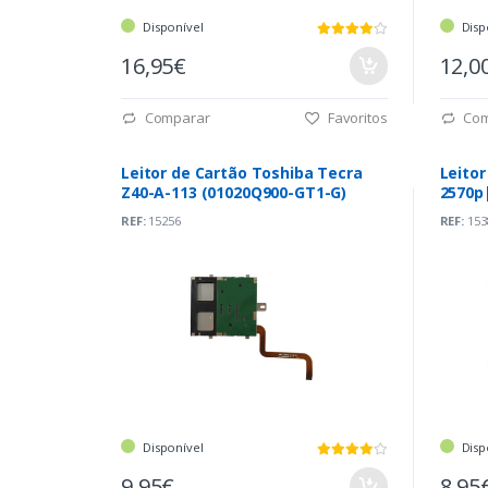
Disponível
Disp
16,95€
12,0
Comparar
Favoritos
Com
Leitor de Cartão Toshiba Tecra
Leitor
Z40-A-113 (01020Q900-GT1-G)
2570p
REF:
15256
REF:
153
Disponível
Disp
9,95€
8,95