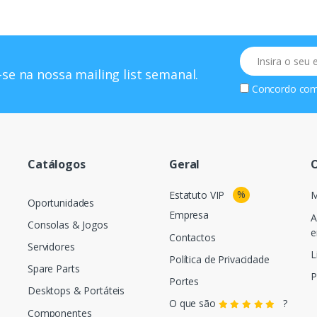
Email
se na nossa mailing list semanal.
Concordo co
Catálogos
Geral
O
%
Estatuto VIP
M
Oportunidades
Empresa
A
Consolas & Jogos
e
Contactos
Servidores
L
Política de Privacidade
Spare Parts
P
Portes
Desktops & Portáteis
O que são
?
Componentes