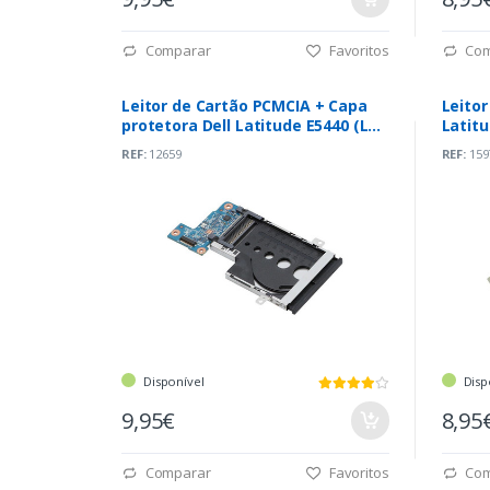
Comparar
Favoritos
Com
Leitor de Cartão PCMCIA + Capa
Leitor
protetora Dell Latitude E5440 (LS-
Latitu
9838P)
REF:
12659
REF:
159
Disponível
Disp
9,95€
8,95
Comparar
Favoritos
Com