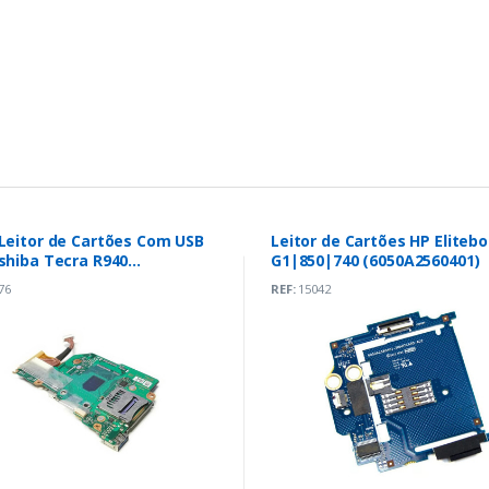
 Leitor de Cartões Com USB
Leitor de Cartões HP Eliteb
shiba Tecra R940
G1|850|740 (6050A2560401)
03157000)
76
REF:
15042