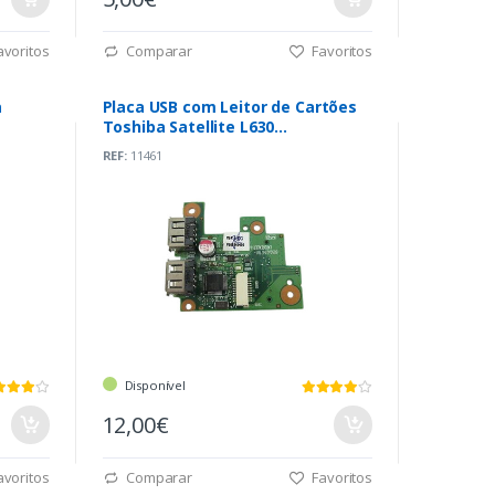
voritos
Comparar
Favoritos
a
Placa USB com Leitor de Cartões
Toshiba Satellite L630
(V000240450)
REF:
11461
Disponível
12,00€
voritos
Comparar
Favoritos