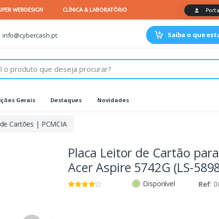
Saiba o que es
info@cybercash.pt
ções Gerais
Destaques
Novidades
 de Cartões | PCMCIA
Placa Leitor de Cartão par
Acer Aspire 5742G (LS-589
Disponível
Ref
: 