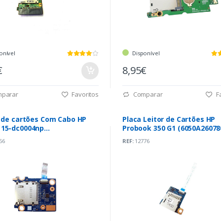
onível
Disponível
€
8,95€
parar
Favoritos
Comparar
Fa
r de cartões Com Cabo HP
Placa Leitor de Cartões HP
15-dc0004np
Probook 350 G1 (6050A26078
3DTHCD0)
56
REF:
12776