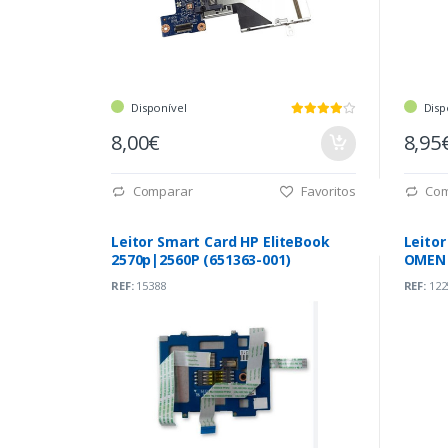
Disponível
Disp
8,00€
8,95
Comparar
Favoritos
Com
Leitor Smart Card HP EliteBook
Leito
2570p|2560P (651363-001)
OMEN 
(DA0G
REF:
15388
REF:
122