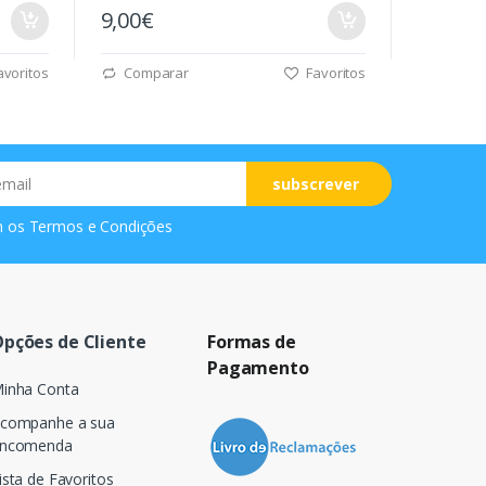
9,00€
voritos
Comparar
Favoritos
subscrever
m os
Termos e Condições
pções de Cliente
Formas de
Pagamento
inha Conta
companhe a sua
ncomenda
ista de Favoritos