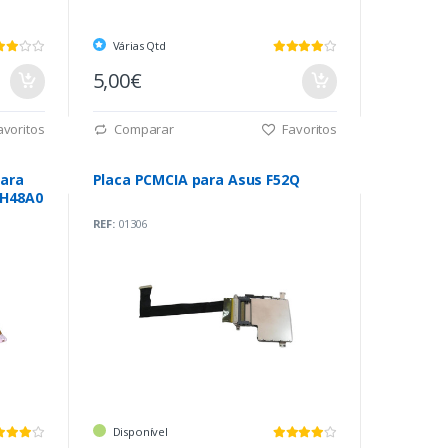
Várias Qtd
5,00€
voritos
Comparar
Favoritos
para
Placa PCMCIA para Asus F52Q
TH48A0
REF:
01306
Disponível