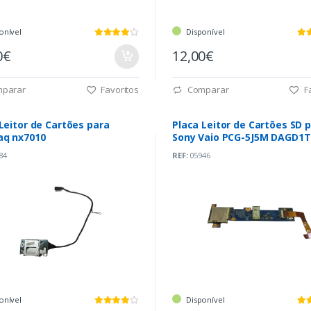
onível
Disponível
0€
12,00€
parar
Favoritos
Comparar
Fa
Leitor de Cartões para
Placa Leitor de Cartões SD 
q nx7010
Sony Vaio PCG-5J5M DAGD1
84
REF:
05946
onível
Disponível