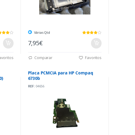
Várias Qtd
7,95€
voritos
Comparar
Favoritos
Placa PCMCIA para HP Compaq
0)
6730b
REF:
04656