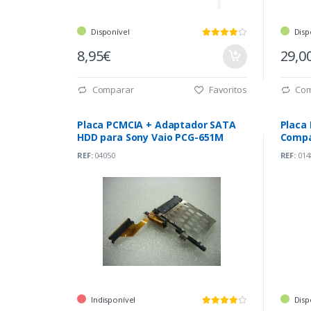
Disponível
Disp
8,95€
29,0
Comparar
Favoritos
Com
Placa PCMCIA + Adaptador SATA
Placa 
HDD para Sony Vaio PCG-651M
Compa
REF:
04050
REF:
014
Indisponível
Disp