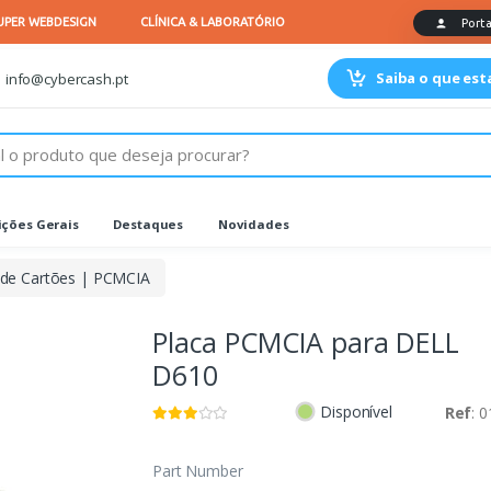
Saiba o que es
info@cybercash.pt
ções Gerais
Destaques
Novidades
 de Cartões | PCMCIA
Placa PCMCIA para DELL
D610
Disponível
Ref
: 
Part Number