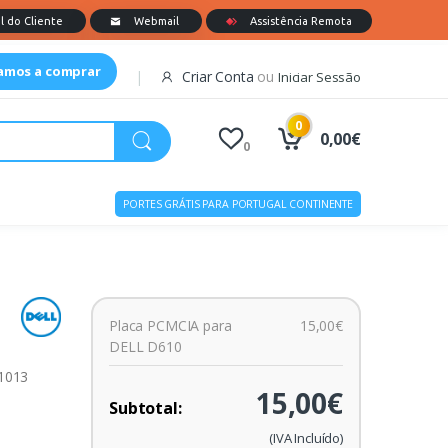
tamos a comprar
Criar Conta
ou
Iniciar Sessão
0
0,00€
0
PORTES GRÁTIS PARA PORTUGAL CONTINENTE
Placa PCMCIA para
15,00€
DELL D610
01013
15,00€
Subtotal:
(IVA Incluído)