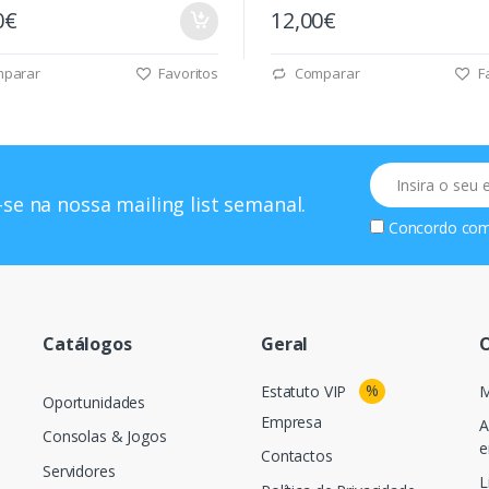
0€
12,00€
parar
Favoritos
Comparar
Fa
Email
se na nossa mailing list semanal.
Concordo co
Catálogos
Geral
O
%
Estatuto VIP
M
Oportunidades
Empresa
A
Consolas & Jogos
e
Contactos
Servidores
L