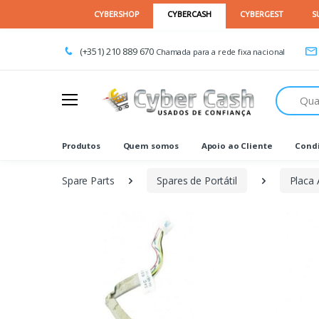
(+351) 210 889 670
Chamada para a rede fixa nacional
Procurar
Produtos
Quem somos
Apoio ao Cliente
Condi
Spare Parts
Spares de Portátil
Placa 