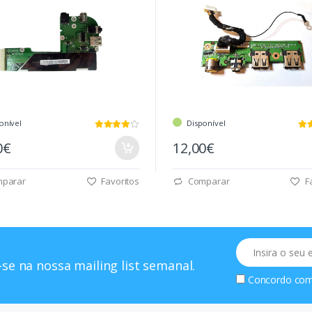
onível
Disponível
0€
12,00€
parar
Favoritos
Comparar
Fa
Email
se na nossa mailing list semanal.
Concordo co