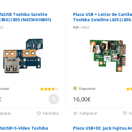
1xUSB Toshiba Satelite
Placa USB + Leitor de Cartõ
C850|C855 (N0ZWG10B01)
Toshiba Satellite L635|L630
(V000240450)
03
REF:
10652
onível
Disponível
€
16,00€
parar
Favoritos
Comparar
Fa
 1xUSB+S-Vídeo Toshiba
Placa USB+DC Jack Fujitsu Am