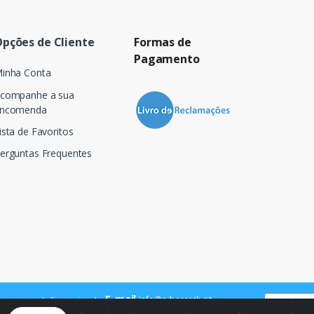
pções de Cliente
Formas de
Pagamento
inha Conta
companhe a sua
ncomenda
ista de Favoritos
erguntas Frequentes
E-mail
info@cybercash.pt
 para a rede fixa nacional