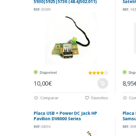
5930|5925|5730 (48.4J502.011)
Satel
(A5A0
REF:
05309
REF:
142
Disponível
Disp
10,00€
8,95
Comparar
Favoritos
Com
Placa USB + Power DC Jack HP
Placa
Pavilion DV6000 Series
Samsu
REF:
04016
REF:
009