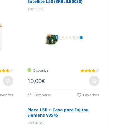
Satellite L50 (3RBLILB0030)
REF:
13078
Disponível
10,00€
voritos
Comparar
Favoritos
Placa USB + Cabo para Fujitsu
Siemens V3545
REF:
04220