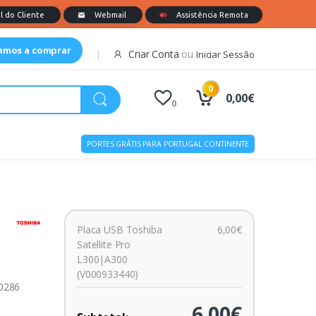
tamos a comprar
Criar Conta
ou
Iniciar Sessão
0
0,00€
0
PORTES GRÁTIS PARA PORTUGAL CONTINENTE
Placa USB Toshiba
6,00€
Satellite Pro
L300|A300
(V000933440)
00286
6,00€