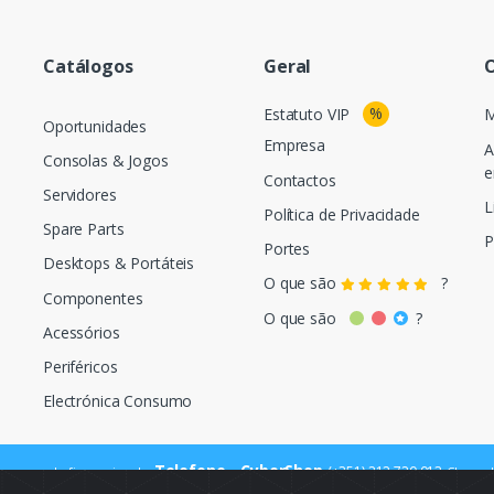
Catálogos
Geral
O
%
Estatuto VIP
M
Oportunidades
Empresa
A
Consolas & Jogos
e
Contactos
Servidores
L
Política de Privacidade
Spare Parts
P
Portes
Desktops & Portáteis
O que são
?
Componentes
O que são
?
Acessórios
Periféricos
Electrónica Consumo
Telefone - CyberShop
(+351) 212 720 013
ara a rede fixa nacional
Chamada