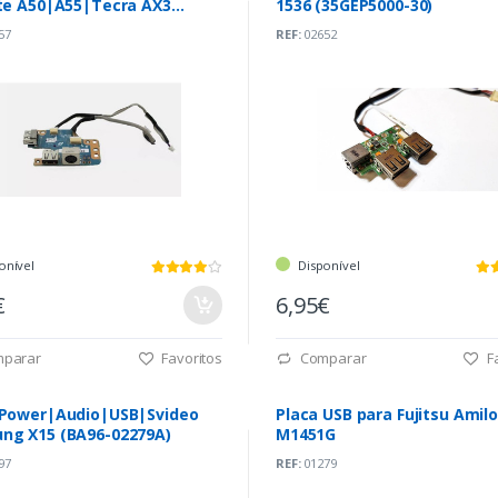
ite A50|A55|Tecra AX3
1536 (35GEP5000-30)
01096)
57
REF:
02652
onível
Disponível
€
6,95€
parar
Favoritos
Comparar
Fa
 Power|Audio|USB|Svideo
Placa USB para Fujitsu Amilo
ng X15 (BA96-02279A)
M1451G
97
REF:
01279