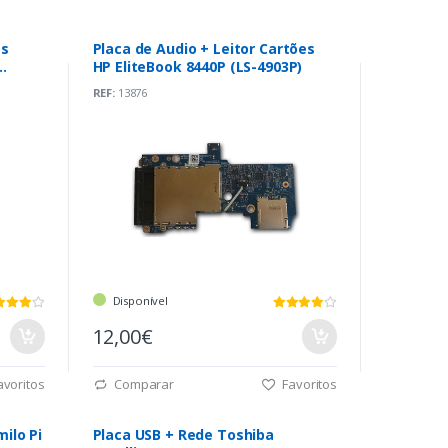
es
Placa de Audio + Leitor Cartões
HP EliteBook 8440P (LS-4903P)
REF:
13876
Disponível
12,00€
voritos
Comparar
Favoritos
ilo Pi
Placa USB + Rede Toshiba