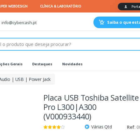
Saiba o que es
info@cybercash.pt
ções Gerais
Destaques
Novidades
Audio | USB | Power Jack
Placa USB Toshiba Satellite
Pro L300|A300
(V000933440)
Várias Qtd
Ref
: 