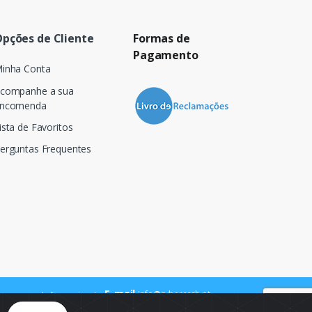
pções de Cliente
Formas de
Pagamento
inha Conta
companhe a sua
ncomenda
ista de Favoritos
erguntas Frequentes
E-mail
info@cybercash.pt
 para a rede fixa nacional