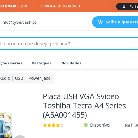
Saiba o que es
info@cybercash.pt
ções Gerais
Destaques
Novidades
Audio | USB | Power Jack
Placa USB VGA Svideo
Toshiba Tecra A4 Series
(A5A001455)
Disponível
Ref
: 