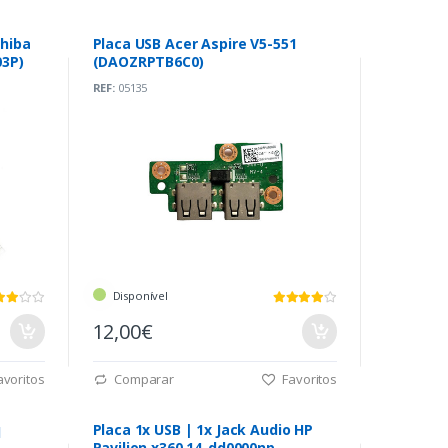
hiba
Placa USB Acer Aspire V5-551
03P)
(DAOZRPTB6C0)
REF:
05135
Disponível
12,00€
voritos
Comparar
Favoritos
q
Placa 1x USB | 1x Jack Audio HP
Pavilion x360 14-dd0000np