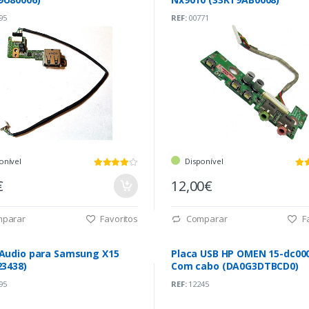
95
REF:
00771
onível
Disponível
€
12,00€
parar
Favoritos
Comparar
Fa
 Audio para Samsung X15
Placa USB HP OMEN 15-dc00
23438)
Com cabo (DA0G3DTBCD0)
95
REF:
12245