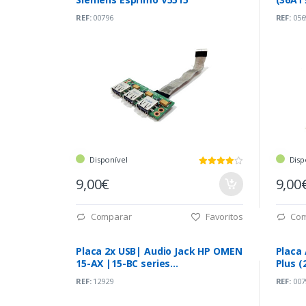
REF:
00796
REF:
056
Disponível
Disp
9,00€
9,00
Comparar
Favoritos
Com
Placa 2x USB| Audio Jack HP OMEN
Placa
15-AX |15-BC series
Plus (
(DAG35ATB8D0)
REF:
12929
REF:
007