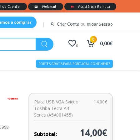
tamos a comprar
Criar Conta
ou
Iniciar Sessão
0
0,00€
0
PORTES GRÁTIS PARA PORTUGAL CONTINENTE
Placa USB VGA Svideo
14,00€
Toshiba Tecra A4
Series (A5A001455)
00998
14,00€
Subtotal: