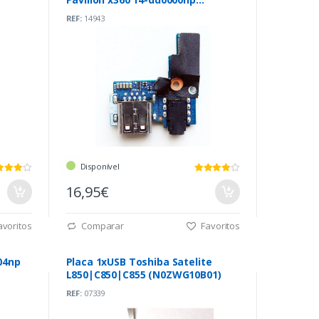
(448.0E803.0011)
REF:
14943
Disponível
16,95€
voritos
Comparar
Favoritos
04np
Placa 1xUSB Toshiba Satelite
L850|C850|C855 (N0ZWG10B01)
REF:
07339