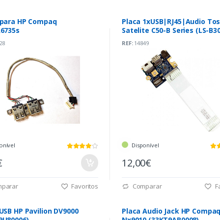
 para HP Compaq
Placa 1xUSB|RJ45|Audio Tos
\6735s
Satelite C50-B Series (LS-B3
28
REF:
14849
onível
Disponível
€
12,00€
parar
Favoritos
Comparar
Fa
USB HP Pavilion DV9000
Placa Audio Jack HP Compa
9U80006)
Nx9010 (33KT9AB0008)