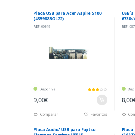
Placa USB para Acer Aspire 5100
USB´s
(435988BOL22)
6730s
REF:
00849
REF:
057
Disponível
Disp
9,00€
8,00
Comparar
Favoritos
Com
Placa Audio/ USB para Fujitsu
Placa 
Siemens Esprimo V5515
(36AT