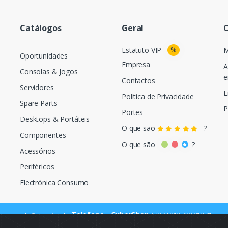
Catálogos
Geral
O
%
Estatuto VIP
M
Oportunidades
Empresa
A
Consolas & Jogos
e
Contactos
Servidores
L
Política de Privacidade
Spare Parts
P
Portes
Desktops & Portáteis
O que são
?
Componentes
O que são
?
Acessórios
Periféricos
Electrónica Consumo
Telefone - CyberShop
(+351) 212 720 013
ara a rede fixa nacional
Chamada