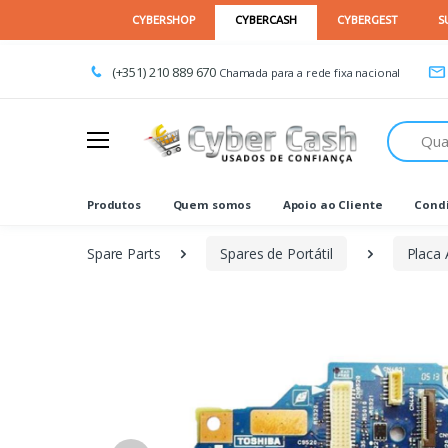
(+351) 210 889 670
Chamada para a rede fixa nacional
Procurar
Produtos
Quem somos
Apoio ao Cliente
Condi
Spare Parts
Spares de Portátil
Placa 