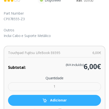
Disponível
Ref
: 00930
Part Number
CP078555-Z3
Outros
Inclui Cabo e Suporte Metálico
Touchpad Fujitsu LifeBook E6595
6,00€
6,00€
(IVA Incluído)
Subtotal:
Quantidade
Adicionar