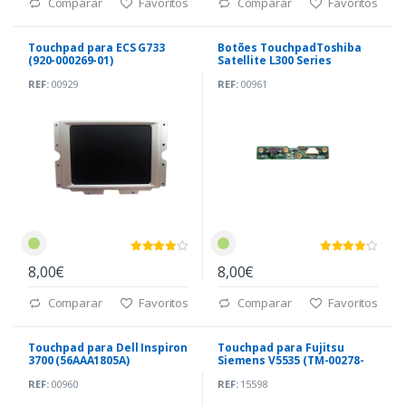
Comparar
Favoritos
Comparar
Favoritos
Touchpad para ECS G733
Botões TouchpadToshiba
(920-000269-01)
Satellite L300 Series
(6050A2175401)
REF:
00929
REF:
00961
8,00€
8,00€
Comparar
Favoritos
Comparar
Favoritos
Touchpad para Dell Inspiron
Touchpad para Fujitsu
3700 (56AAA1805A)
Siemens V5535 (TM-00278-
005)
REF:
00960
REF:
15598