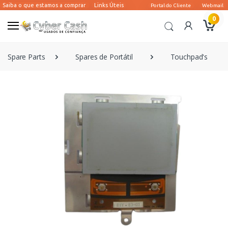
0
Spare Parts
Spares de Portátil
Touchpad's