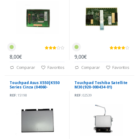
8,00€
9,00€
Comparar
Favoritos
Comparar
Favoritos
Touchpad Asus X550|K550
Touchpad Toshiba Satellite
Series Cinza (04060-
M30 (920-000434-01)
00120300)
REF:
15198
REF:
02539