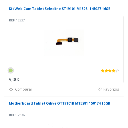
Kit Web Cam Tablet Selecline ST19101 M1528I 145027 16GB
REF:
12837
9,00€
Comparar
Favoritos
Motherboard Tablet Qilive QT19101B M15281 150174 16GB
REF:
12836