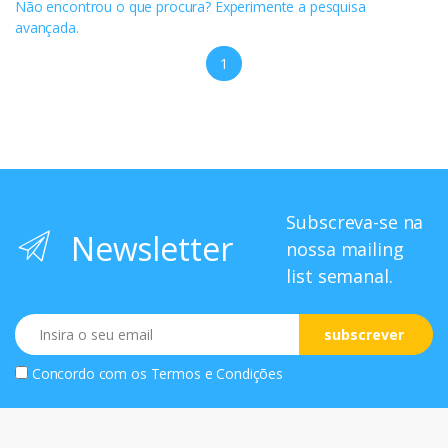
Não encontrou o que procura? Experimente a pesquisa
avançada.
1
Subscreva-se na
Newsletter
nossa mailing
list semanal.
Email
subscrever
Concordo com os
Termos e Condições