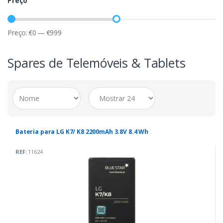
Preço
Preço:
€
0
—
€
999
Spares de Telemóveis & Tablets
Bateria para LG K7/ K8 2200mAh 3.8V 8.4 Wh
REF:
11624