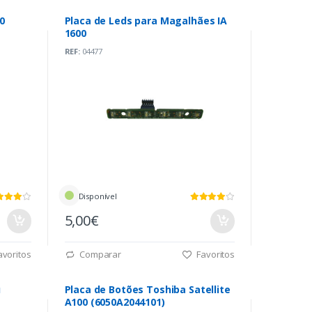
0
Placa de Leds para Magalhães IA
1600
REF:
04477
Disponível
5,00€
voritos
Comparar
Favoritos
u
Placa de Botões Toshiba Satellite
A100 (6050A2044101)