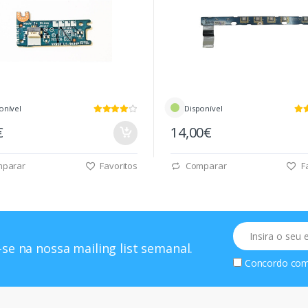
onível
Disponível
€
14,00€
parar
Favoritos
Comparar
Fa
Email
se na nossa mailing list semanal.
Concordo co