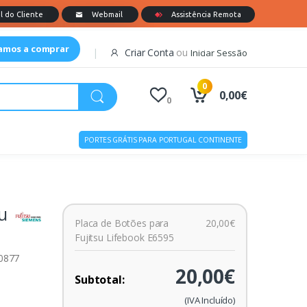
tamos a comprar
Criar Conta
ou
Iniciar Sessão
0
0,00€
0
PORTES GRÁTIS PARA PORTUGAL CONTINENTE
u
Placa de Botões para
20,00€
Fujitsu Lifebook E6595
00877
20,00€
Subtotal:
(IVA Incluído)