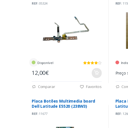
REF:
05324
REF:
115
Disponível
Indi
12,00€
Preço 
Comparar
Favoritos
Com
Placa Botões Multimedia board
Placa 
Dell Latitude E5520 (238W3)
Latitu
REF:
11677
REF:
126