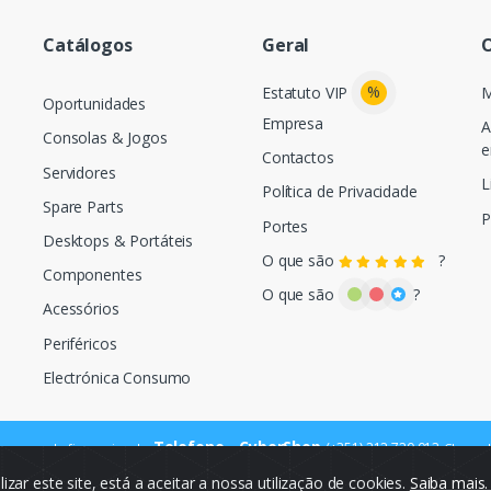
Catálogos
Geral
O
%
Estatuto VIP
M
Oportunidades
Empresa
A
Consolas & Jogos
e
Contactos
Servidores
L
Política de Privacidade
Spare Parts
P
Portes
Desktops & Portáteis
O que são
?
Componentes
O que são
?
Acessórios
Periféricos
Electrónica Consumo
Telefone - CyberShop
(+351) 212 720 013
ara a rede fixa nacional
Chamada
ilizar este site, está a aceitar a nossa utilização de cookies.
Saiba mais
© Cybercash