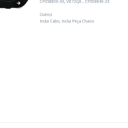
CP058850-XX, VB72QA , CP058840-Z3
Outros
Inclui Cabo, Inclui Peça Chassi