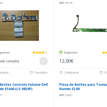
90
REF:
04134
sponível
Disponível
12,00€
sob consulta
parar
Favoritos
Comparar
Fa
Botões Controlo Volume Dell
Placa de Botões para Tsun
de E5440 (LS-9834P)
Runner EL80
67
REF:
02667