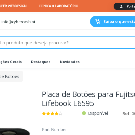
Saiba o que es
info@cybercash.pt
ções Gerais
Destaques
Novidades
 de Botões
Placa de Botões para Fujits
Lifebook E6595
Disponível
Ref
: 
Part Number