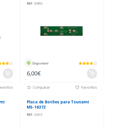
REF:
00850
Disponível
6,00€
voritos
Comparar
Favoritos
ami
Placa de Botões para Tsunami
MS-16372
REF:
02615