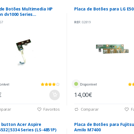
 de Botões Multimedia HP
Placa de Botões para LG E50
on dv1000 Series
T1TH6E1)
57
REF:
02819
onível
Disponível
€
14,00€
parar
Favoritos
Comparar
Fa
on Acer Aspire
Placa de Botões para Fujits
532|5334 Series (LS-4851P)
Amilo M7400