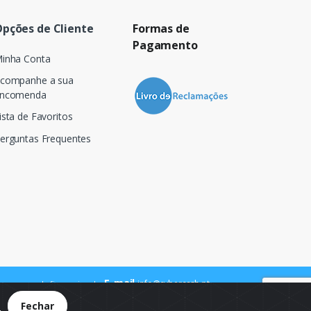
pções de Cliente
Formas de
Pagamento
inha Conta
companhe a sua
ncomenda
ista de Favoritos
erguntas Frequentes
E-mail
info@cybercash.pt
 para a rede fixa nacional
.
Fechar