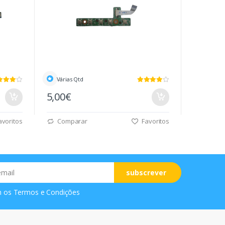
Várias Qtd
5,00€
voritos
Comparar
Favoritos
subscrever
m os
Termos e Condições