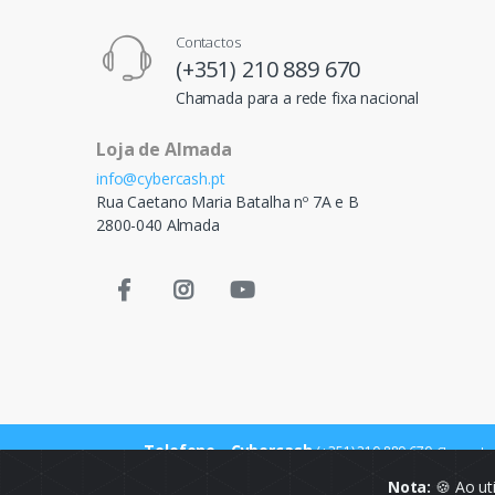
Contactos
(+351) 210 889 670
Chamada para a rede fixa nacional
Loja de Almada
info@cybercash.pt
Rua Caetano Maria Batalha nº 7A e B
2800-040 Almada
Telefone - Cybercash
(+351) 210 889 670
Chamada p
Nota:
🍪 Ao ut