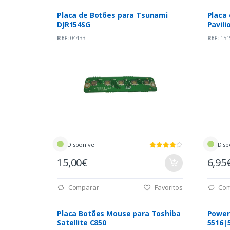
Placa de Botões para Tsunami
Placa
DJR154SG
Pavili
(DA0C
REF:
04433
REF:
151
Disponível
Disp
15,00€
6,95
Comparar
Favoritos
Com
Placa Botões Mouse para Toshiba
Power butt
Satellite C850
5516|5